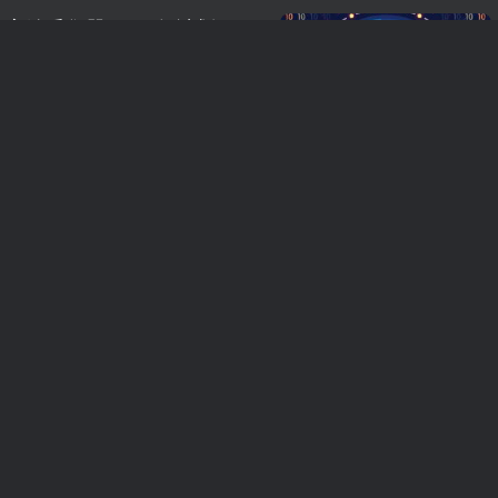
高铁采集器 2025年计划
2025年了，火车头采集器也会出现千年虫的bug，这不，计划任务不能保存了。 每日或每周的定时可以正常保存，每间隔多久的就不能保存，提示 End time be start time。 别慌，后面有个Cron表达式可...
76
10
0天密钥 不限次数
APIkey 不限次数测试密钥，有效期30天。 APIkey使用说明 (OpenAI兼容格式)：将密钥填入火车头规则的“密钥”标签中即可运行。 API端点: POST https://www.seomoban.cn/apiwuxian/v1/chat/comple...
密钥
149
10
65天密钥 不限次数
APIkey 不限次数测试密钥，有效期365天。 APIkey使用说明 (OpenAI兼容格式)：将密钥填入火车头规则的“密钥”标签中即可运行。 API端点: POST https://www.seomoban.cn/apiwuxian/v1/chat/compl...