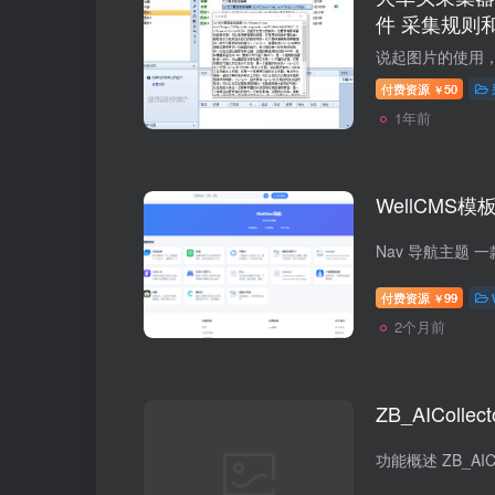
件 采集规则
付费资源
50
￥
1年前
WellCMS模
付费资源
99
￥
2个月前
ZB_AIColl