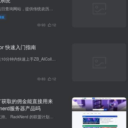
系统
一个专业的黄道吉日查询网站，提供传统农历、黄历、宜忌查询等服务，帮助用户选择吉日良辰。 安装环境 php7.0以上，MySQL，nginx 主要功能模块 1. 黄历日期查询 功能描述: 查询任意日期的详细黄...
模板
93
12
ector 快速入门指南
本指南将帮助您在10分钟内快速上手ZB_AICollector插件，完成第一个采集任务。 前提条件 在开始之前，请确保您已： 安装并启用了ZB_AICollector插件 获取了有效的插件授权码 获取了AI服务的API密...
83
12
d推广获取的佣金能直接用来
knerd服务器产品吗
可以，而且官方支持。 RackNerd 的联盟计划（Affiliate Program）佣金有两种提现方式： PayPal RackNerd Account Credit（账户余额） 如果你选择 Account Credit，佣金会变成你 RackNerd 账号...