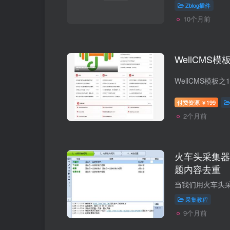
Zblog插件
10个月前
WellCMS模
付费资源
199
￥
2个月前
火车头采集器
题内容去重
采集教程
9个月前