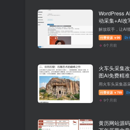
WordPress
动采集+AI
方案
付费资源
99
￥
6个月前
火车头采集改
图AI免费精
付费资源
799
￥
9个月前
黄历网站源码