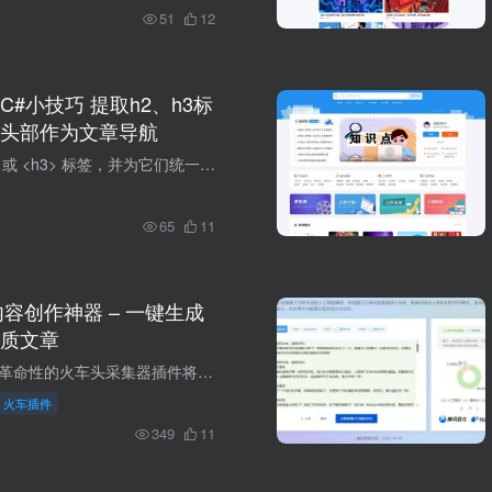
51
12
#小技巧 提取h2、h3标
头部作为文章导航
查找所有的 <h2> 或 <h3> 标签，并为它们统一、连续地添加带编号的 span 锚点。 先给对应的 C# 代码： //将内容中所有的h2或h3标签，添加span并顺序编号，成为li内容导航的锚点...
65
11
I内容创作神器 – 一键生成
质文章
🌟 产品概述 这款革命性的火车头采集器插件将AI文章生成与AI图片创作完美结合，通过智能算法自动生产高质量图文内容，彻底改变传统内容创作方式。无论是自媒体运营、网站内容更新还是营销素材制...
火车插件
349
11