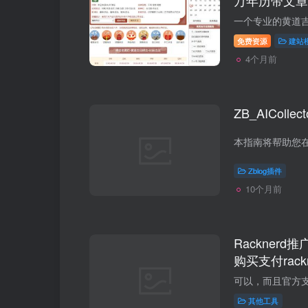
万年历带文章
免费资源
建站
4个月前
ZB_AIColl
Zblog插件
10个月前
Rackner
购买支付rac
其他工具