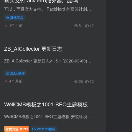
购买支付racknerd服务器产品吗
可以，而且官方支持。 RackNerd 的联盟计划（Affiliate Program）佣金有两种提现方式： PayPal RackNerd Account Credit（账户余额） 如果你选择 Account Credit，佣金会变成你 RackNerd 账号...
其他工具
1个月前
51
12
ZB_AICollector 更新日志
ZB_AICollector 更新日志v1.5.1 (2026-03-09)新增功能- 新增独立任务触发脚本 `cron_trigger_task.php`，支持单独运行指定任务- 支持通过URL参数 `task_id` 单独运行一个任务- 支持通过URL参数 ...
Zblog插件
4个月前
65
12
WellCMS模板之1001-SEO主题模板
WellCMS模板之1001-SEO主题模板 安装环境：nginx，MySQL，php7.4 功能 - 随机封面图展示 - Tab导航切换（内容介绍/文章标签/相关推荐） - 热门文章侧边栏 - 热门标签云 - 评论区 - 返回顶部按钮...
付费资源
299
Wellcms模板
￥