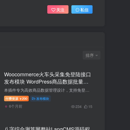
关注
私信
排序
Woocommerce火车头采集免登陆接口
发布模块 WordPress商品数据批量上
传更新
本插件专为高效商品数据管理设计，支持免登发布商品、自动查重（基于SKU）、智能建立多级网站分类与选项变量（默认使用任意变量），并自动远程图片侧载至本地媒体库 + 重复检测。同时，支持多属...
付费资源
200
发布模块
￥
6个月前
234
15
八字综合测算网整站LangCMS源码程