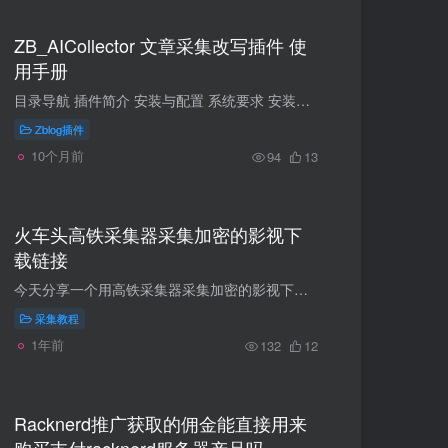
ZB_AICollector 文章采集改写插件 使
用手册
目录导航 插件简介 安装与配置 系统要求 安装步骤 初始配置 功能详解 内容采集功能 AI内容处理 图片处理 任务管理 定时任务 发布管理 日志系统 使用教程 基础教程 进阶教程 高级教程 功能优缺点...
Zblog插件
10个月前
94
13
火车头高铁采集器采集加密的影视下
载链接
今天分享一个用高铁采集器采集加密的影视下载链接的思路和经历。 要获取的内容位于一个Json页面，该页面的url是动态的，而且有个d值是加密的，比如：www.is96.com/movie/684c0100bbef8f211ea40a...
采集教程
1年前
132
12
Racknerd推广获取的佣金能直接用来