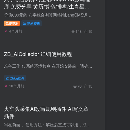
序 免费分享 黄历/算命/排盘/生肖星座/
日历网/周公解梦/灵签
价值699元的 八字综合测算网整站LangCMS源码程序/黄历/灵签/排盘/算命/生肖星座/日历网/周公解梦 免费分享 网站功能分类： 八字：八字测算；日干论命；称骨论命；三世财运；流年运势；八字简批...
免费资源
建站模板
4个月前
148
15
ZB_AICollector 详细使用教程
准备工作 1. 系统环境检查 在开始安装前，请确保您的服务器环境满足以下要求： - PHP版本：7.4或更高 - Z-Blog版本：1.7或更高 - 数据库：MySQL 5.0或更高 - PHP扩展：cURL、JSON、MBString - ...
Zblog插件
10个月前
76
15
火车头采集AI改写规则插件 AI写文章
插件
写在前面， 使用方法：解压后直接可以用，或者导出采集规则，然后导入到自己的火车头上。 选中任务-右键-导出-导出格式是 .ljobx文件， 打开自己的火车头，在文件夹上点击右键-导入-选择 已经导...