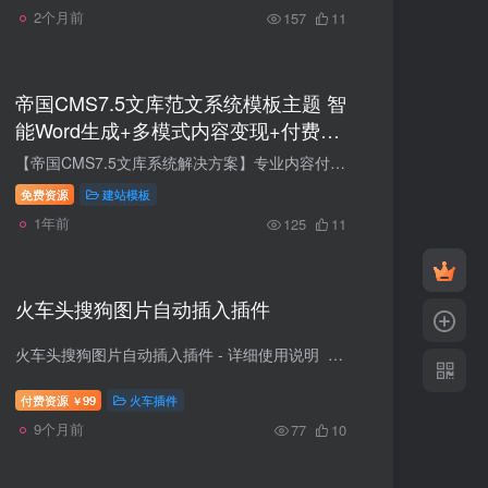
2个月前
157
11
帝国CMS7.5文库范文系统模板主题 智
能Word生成+多模式内容变现+付费复
制
【帝国CMS7.5文库系统解决方案】专业内容付费平台建站源码 一、核心架构 双端融合系统 PC/移动端数据同步生成（移动端适配平板设备） 独立WAP端架构，支持SEO优化布局 静态化页面生成技术，收录...
免费资源
建站模板
1年前
125
11
火车头搜狗图片自动插入插件
火车头搜狗图片自动插入插件 - 详细使用说明 一、 插件功能概述 本插件是一个用于火车头采集器的PHP脚本，其核心功能是：在发布或保存文章时，自动根据文章的标题和文章内容中的H2/H3小...
付费资源
99
火车插件
￥
9个月前
77
10