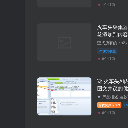
1个月前
火车头采集器C
签添加到内容
采集教程
8个月前
🚀 火车头A
图文并茂的优
付费资源
399
￥
6个月前