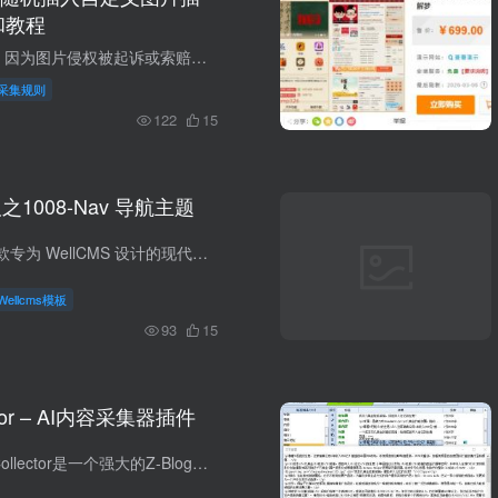
和教程
说起图片的使用，因为图片侵权被起诉或索赔的站长们应该深有体会。 那么我们在用火车头采集文章就不要去采集他的原始配图了，直接把图片和一些没用的标签都过滤掉，配一下无版权或自己用ai生成...
采集规则
122
15
板之1008-Nav 导航主题
Nav 导航主题 一款专为 WellCMS 设计的现代导航网站主题，参考 OneNav 设计风格，适合搭建导航站、工具站、资源站。 主题特色 🎨 现代化设计 简洁清爽的界面风格 卡片式网站展示布局 响应式设计...
Wellcms模板
93
15
ector – AI内容采集器插件
功能概述 ZB_AICollector是一个强大的Z-Blog插件，专为自动化内容采集、AI处理和发布而设计。它能够从指定网站采集内容，使用AI进行智能改写，并自动发布到您的博客系统。 主要功能 1. 内容采集...