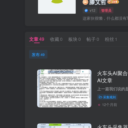
滕艾哲
v12
管理员
这家伙很懒，什么都没有写.
文章
49
收藏
0
板块
0
帖子
0
粉丝
1
发布
49
火车头AI聚
AI文章
采集规则
12个月前
火车头采集器