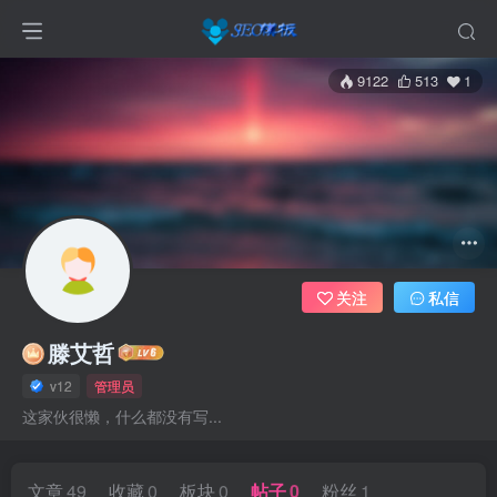
9122
513
1
关注
私信
滕艾哲
v12
管理员
这家伙很懒，什么都没有写...
文章
49
收藏
0
板块
0
帖子
0
粉丝
1