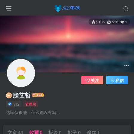
9105
513
1
关注
私信
滕艾哲
v12
管理员
这家伙很懒，什么都没有写...
文章
49
收藏
0
板块
0
帖子
0
粉丝
1