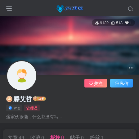
9122
513
1
关注
私信
滕艾哲
v12
管理员
这家伙很懒，什么都没有写...
文章
49
收藏
0
板块
0
帖子
0
粉丝
1