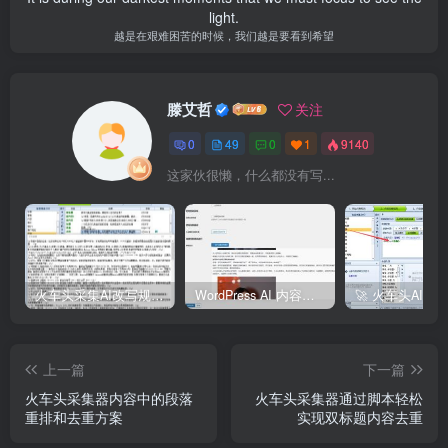
light.
越是在艰难困苦的时候，我们越是要看到希望
滕艾哲
关注
0
49
0
1
9140
这家伙很懒，什么都没有写...
火车头采集AI改写规则插件 AI写文章插件
WordPress AI 内容采集器 —— 全自动采集+AI改写+智能发布一体化解决方案
上一篇
下一篇
火车头采集器内容中的段落
火车头采集器通过脚本轻松
重排和去重方案
实现双标题内容去重