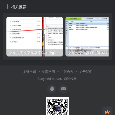
相关推荐
火车头高铁采集器采集加密的影视下载链接
火
友链申请
免责声明
广告合作
关于我们
Copyright © 2025 ·
SEO模板
.